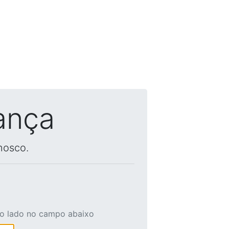
ança
nosco.
ao lado no campo abaixo