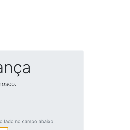
ança
nosco.
ao lado no campo abaixo